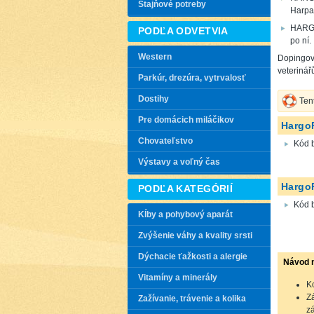
Stajňové potreby
Harpag
HARGOP
PODĽA ODVETVIA
po ní.
Western
Dopingová
veterinář
Parkúr, drezúra, vytrvalosť
Dostihy
Ten
Pre domácich miláčikov
Hargo
Chovateľstvo
Kód 
Výstavy a voľný čas
Hargo
PODĽA KATEGÓRIÍ
Kód 
Kĺby a pohybový aparát
Zvýšenie váhy a kvality srsti
Dýchacie ťažkosti a alergie
Návod n
Vitamíny a minerály
K
Z
Zažívanie, trávenie a kolika
z