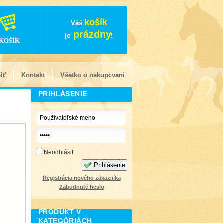
košík
Váš
prázdny
je
!
KOŠÍK
iť
Kontakt
Všetko o nakupovaní
PRIHLÁSENIE
Neodhlásiť
Prihlásenie
Registrácia nového zákazníka
Zabudnuté heslo
PRODUKT V
KATEGÓRIÁCH