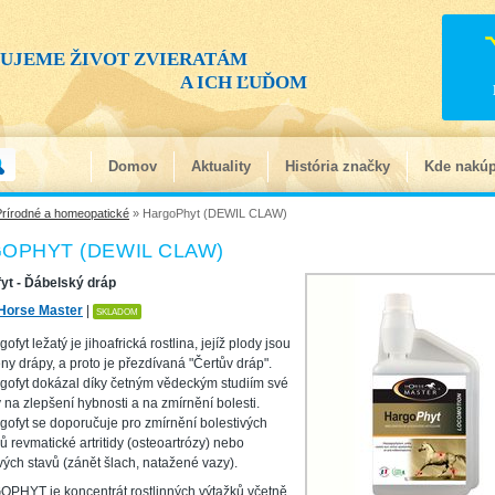
ŠUJEME ŽIVOT ZVIERATÁM
A ICH ĽUĎOM
Domov
Aktuality
História značky
Kde nakúp
Prírodné a homeopatické
» HargoPhyt (DEWIL CLAW)
OPHYT (DEWIL CLAW)
yt - Ďábelský dráp
Horse Master
|
SKLADOM
ofyt ležatý je jihoafrická rostlina, jejíž plody jsou
ny drápy, a proto je přezdívaná "Čertův dráp".
gofyt dokázal díky četným vědeckým studiím své
 na zlepšení hybnosti a na zmírnění bolesti.
ofyt se doporučuje pro zmírnění bolestivých
ů revmatické artritidy (osteoartrózy) nebo
ých stavů (zánět šlach, natažené vazy).
PHYT je koncentrát rostlinných výtažků včetně