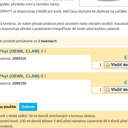
ofytu, přesličky rolní a černého rybízu.
HYT se doporučuje zvláště pro koně, kteří jsou náchylní ke ztuhlosti na začátku
 kontrola: Je nutné přestat podávat před závodem nebo oficiální soutěží. Asociac
ů doporučuje přestat s podáváním HargoPhytu 48 hodin před každou událostí.
to produkt ponúkame vo
2 baleniach
.
Phyt (DEWIL CLAW) 1 l
€
balenia:
2080110
Vložiť do
Phyt (DEWIL CLAW) 5 l
€
balenia:
2080150
Vložiť do
a použitie
Zloženie
oně v lehké zátěži: 50 ml denně smíchaných s krmnou dávkou.
ávodní koně: 100 ml denně během 5 dnů před námahou (vynechat 48 h těsně před
ávodem).