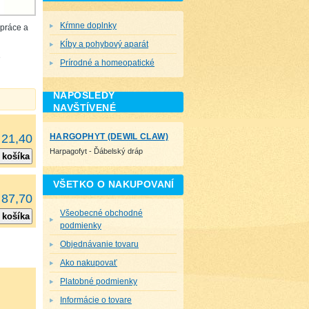
Kŕmne doplnky
 práce a
Kĺby a pohybový aparát
e
Prírodné a homeopatické
NAPOSLEDY
NAVŠTÍVENÉ
HARGOPHYT (DEWIL CLAW)
 21,40
Harpagofyt - Ďábelský dráp
 košíka
VŠETKO O NAKUPOVANÍ
 87,70
Všeobecné obchodné
 košíka
podmienky
Objednávanie tovaru
Ako nakupovať
Platobné podmienky
Informácie o tovare