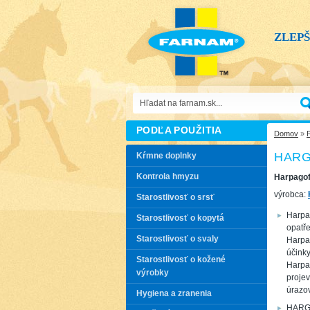
ZLEP
PODĽA POUŽITIA
Domov
»
HARG
Kŕmne doplnky
Kontrola hmyzu
Harpagof
výrobca:
Starostlivosť o srsť
Harpag
Starostlivosť o kopytá
opatře
Starostlivosť o svaly
Harpa
účinky
Starostlivosť o kožené
Harpag
výrobky
projev
úrazov
Hygiena a zranenia
HARGO